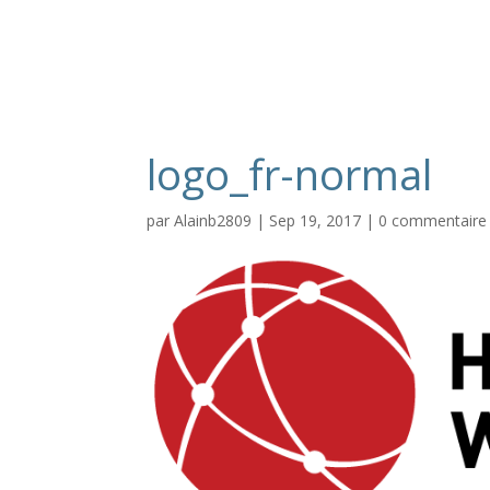
Accueil
Aide et informat
logo_fr-normal
par
Alainb2809
|
Sep 19, 2017
|
0 commentaire